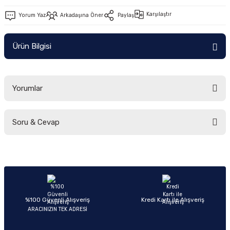
Ön/Arka Takımlar
Karşılaştır
Yorum Yaz
Arkadaşına Öner
Paylaş
Ürün Bilgisi
Yorumlar
Soru & Cevap
Bu ürüne ilk yorumu siz yapın!
Yorum Yaz
Ürün hakkında henüz soru sorulmamış.
Soru Sor
%100 Güvenli Alışveriş
Kredi Kartı ile Alışveriş
ARACINIZIN TEK ADRESİ