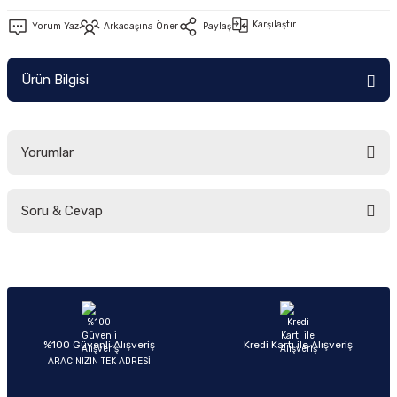
Ön/Arka Takımlar
Karşılaştır
Yorum Yaz
Arkadaşına Öner
Paylaş
Ürün Bilgisi
Yorumlar
Soru & Cevap
Bu ürüne ilk yorumu siz yapın!
Yorum Yaz
Ürün hakkında henüz soru sorulmamış.
Soru Sor
%100 Güvenli Alışveriş
Kredi Kartı ile Alışveriş
ARACINIZIN TEK ADRESİ