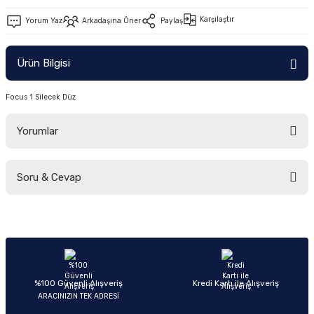
Ön/Arka Takımlar
Karşılaştır
Yorum Yaz
Arkadaşına Öner
Paylaş
Ürün Bilgisi
Focus 1 Silecek Düz
Yorumlar
Soru & Cevap
Bu ürüne ilk yorumu siz yapın!
Yorum Yaz
Ürün hakkında henüz soru sorulmamış.
Soru Sor
%100 Güvenli Alışveriş
Kredi Kartı ile Alışveriş
ARACINIZIN TEK ADRESİ