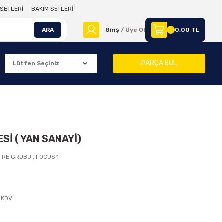
SETLERİ
BAKIM SETLERİ
ARA
Giriş
/ Üye Ol
0,00 TL
PARÇA BUL
Sİ ( YAN SANAYİ)
İTRE GRUBU
,
FOCUS 1
 KDV