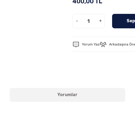
400,00 TL
-
+
Sep
Yorum Yaz
Arkadaşına Ön
Yorumlar