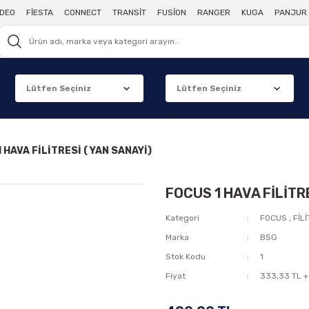
DEO
FİESTA
CONNECT
TRANSİT
FUSİON
RANGER
KUGA
PANJUR 
 HAVA FİLİTRESİ ( YAN SANAYİ)
FOCUS 1 HAVA FİLİTRE
Kategori
FOCUS
,
FİL
Marka
BSG
Stok Kodu
1
Fiyat
333,33 TL +