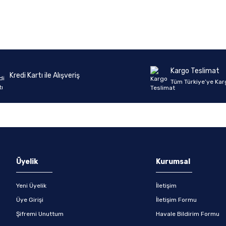
Ürün hakkında henüz soru sorulmamış.
Bu ürüne ilk yorumu siz yapın!
Yorum Yaz
Soru Sor
Kargo Teslimat
Kredi Kartı ile Alışveriş
Tüm Türkiye’ye Kar
Üyelik
Kurumsal
Yeni Üyelik
İletişim
Üye Girişi
İletişim Formu
Şifremi Unuttum
Havale Bildirim Formu