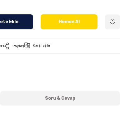
ete Ekle
Hemen Al
Karşılaştır
er
Paylaş
Soru & Cevap