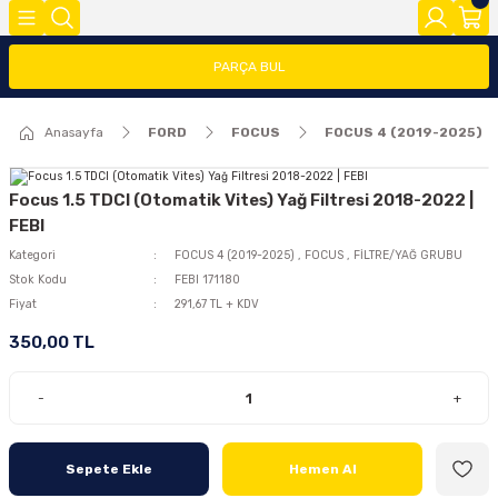
Geri Dön
Geri Dön
Geri Dön
PARÇA BUL
FOCUS
FİESTA
COURİER
CONNECT
TRANSİT
MODEL Y
Anasayfa
FORD
FOCUS
FOCUS 4 (2019-2025)
ĞLARI (FMY)
FAR/STOP/AYNA GRUBU
FİESTA 08>
COURİER 2014-2018
CONNECT 2002-2008
TRANSİT 2014-2018
2020>
FOCUS 1
FİESTA 13 >
COURİER 2018-2023
CONNECT 2008-2013
TRANSİT 2018-2023
Focus 1.5 TDCI (Otomatik Vites) Yağ Filtresi 2018-2022 |
FEBI
FOCUS 2 (2005-2008)
FİESTA 2002-2008
COURİER 2023>
CONNECT 2014 >
Kategori
FOCUS 4 (2019-2025)
,
FOCUS
,
FİLTRE/YAĞ GRUBU
Stok Kodu
FEBI 171180
Fiyat
291,67 TL + KDV
FOCUS 2.5(2008-2011)
350,00 TL
FOCUS 3 (2012-2015)
-
+
FOCUS 3.5(2015-2018)
Sepete Ekle
Hemen Al
FOCUS 4 (2019-2025)