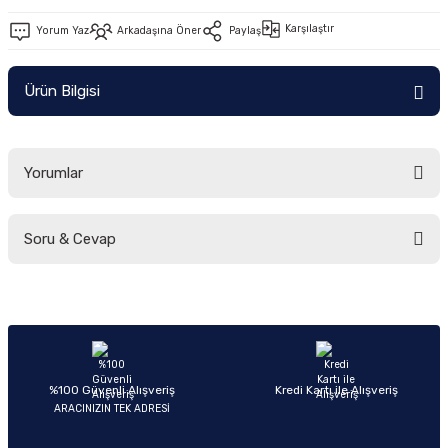
Ön/Arka Takımlar
Karşılaştır
Yorum Yaz
Arkadaşına Öner
Paylaş
Ürün Bilgisi
Yorumlar
Soru & Cevap
Bu ürüne ilk yorumu siz yapın!
Yorum Yaz
Ürün hakkında henüz soru sorulmamış.
Soru Sor
%100 Güvenli Alışveriş
Kredi Kartı ile Alışveriş
ARACINIZIN TEK ADRESİ