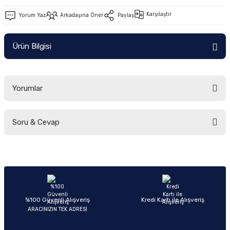
Ön/Arka Takımlar
Karşılaştır
Yorum Yaz
Arkadaşına Öner
Paylaş
Ürün Bilgisi
Yorumlar
Soru & Cevap
Bu ürüne ilk yorumu siz yapın!
Yorum Yaz
Ürün hakkında henüz soru sorulmamış.
Soru Sor
%100 Güvenli Alışveriş
Kredi Kartı ile Alışveriş
ARACINIZIN TEK ADRESİ