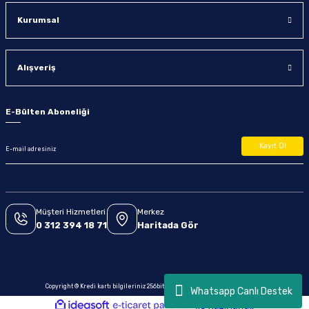
Kurumsal
Alışveriş
E-Bülten Aboneliği
Kayıt Ol
Müşteri Hizmetleri
Merkez
0 312 394 18 71
Haritada Gör
Copyright © Kredi kartı bilgileriniz 256bit SSL sertifikası ile korunmaktadır.
Whatsapp Canlı Destek
ideasoft
ile
e-