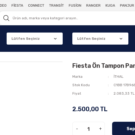
DEO
FİESTA
CONNECT
TRANSİT
FUSİON
RANGER
KUGA
PANJUR 
Fiesta Ön Tampon Pan
Marka
İTHAL
Stok Kodu
C1BB 17B96
Fiyat
2.083,33 TL
2.500,00 TL
-
+
Sep