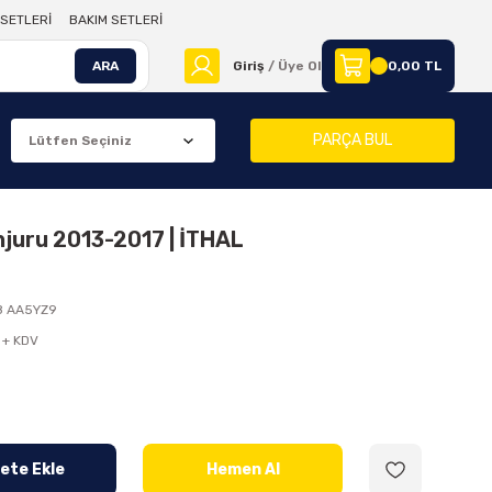
SETLERİ
BAKIM SETLERİ
ARA
Giriş
/ Üye Ol
0,00 TL
PARÇA BUL
juru 2013-2017 | İTHAL
8 AA5YZ9
 + KDV
ete Ekle
Hemen Al