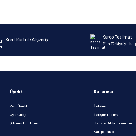
Ürün hakkında henüz soru sorulmamış.
Bu ürüne ilk yorumu siz yapın!
Yorum Yaz
Soru Sor
Kargo Teslimat
Kredi Kartı ile Alışveriş
Tüm Türkiye’ye Kar
Üyelik
Kurumsal
Yeni Üyelik
İletişim
Üye Girişi
İletişim Formu
Şifremi Unuttum
Havale Bildirim Formu
Kargo Takibi