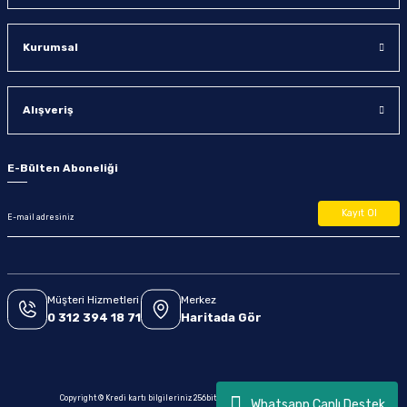
Kurumsal
Alışveriş
E-Bülten Aboneliği
Kayıt Ol
Müşteri Hizmetleri
Merkez
0 312 394 18 71
Haritada Gör
Copyright © Kredi kartı bilgileriniz 256bit SSL sertifikası ile korunmaktadır.
Whatsapp Canlı Destek