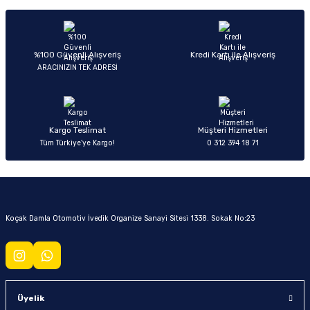
Yorum Yaz
Ürün hakkında henüz soru sorulmamış.
Soru Sor
%100 Güvenli Alışveriş
Kredi Kartı ile Alışveriş
ARACINIZIN TEK ADRESİ
Kargo Teslimat
Müşteri Hizmetleri
Tüm Türkiye’ye Kargo!
0 312 394 18 71
Koçak Damla Otomotiv İvedik Organize Sanayi Sitesi 1338. Sokak No:23
Üyelik