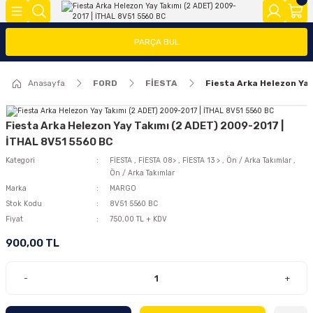
Geri Dön
Geri Dön
Geri Dön
PARÇA BUL
FOCUS
FİESTA
COURİER
CONNECT
TRANSİT
MODEL Y
Anasayfa
FORD
FİESTA
Fiesta Arka Helezon Ya
ĞLARI (FMY)
FAR/STOP/AYNA GRUBU
FİESTA 08>
COURİER 2014-2018
CONNECT 2002-2008
TRANSİT 2014-2018
2020>
FOCUS 1
FİESTA 13 >
COURİER 2018-2023
CONNECT 2008-2013
TRANSİT 2018-2023
Fiesta Arka Helezon Yay Takımı (2 ADET) 2009-2017 |
İTHAL 8V51 5560 BC
FOCUS 2 (2005-2008)
FİESTA 2002-2008
COURİER 2023>
CONNECT 2014 >
Kategori
FİESTA
,
FİESTA 08>
,
FİESTA 13 >
,
Ön / Arka Takımlar
,
Ön / Arka Takımlar
Marka
MARGO
FOCUS 2.5(2008-2011)
Stok Kodu
8V51 5560 BC
Fiyat
750,00 TL + KDV
FOCUS 3 (2012-2015)
900,00 TL
FOCUS 3.5(2015-2018)
-
+
FOCUS 4 (2019-2025)