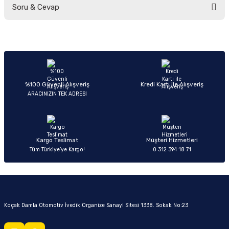
Soru & Cevap
Bu ürüne ilk yorumu siz yapın!
Yorum Yaz
Ürün hakkında henüz soru sorulmamış.
Soru Sor
%100 Güvenli Alışveriş
Kredi Kartı ile Alışveriş
ARACINIZIN TEK ADRESİ
Kargo Teslimat
Müşteri Hizmetleri
Tüm Türkiye’ye Kargo!
0 312 394 18 71
Koçak Damla Otomotiv İvedik Organize Sanayi Sitesi 1338. Sokak No:23