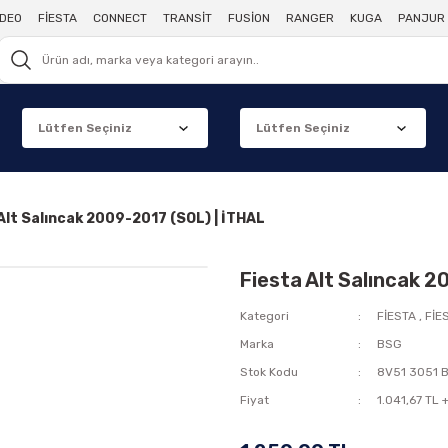
DEO
FİESTA
CONNECT
TRANSİT
FUSİON
RANGER
KUGA
PANJUR 
Alt Salıncak 2009-2017 (SOL) | İTHAL
Fiesta Alt Salıncak 2
Kategori
FİESTA
,
FİE
Marka
BSG
Stok Kodu
8V51 3051 
Fiyat
1.041,67 TL 