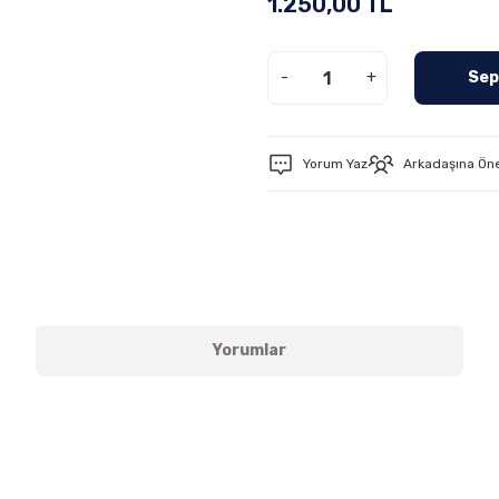
1.250,00 TL
-
+
Sep
Yorum Yaz
Arkadaşına Ön
Yorumlar