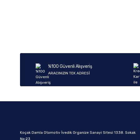
%100 Güvenli Alışveriş
ARACINIZIN TEK ADRESİ
Koçak Damla Otomotiv İvedik Organize Sanayi Sitesi 1338. Sokak
No:23