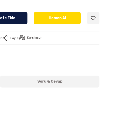
ete Ekle
Hemen Al
Karşılaştır
er
Paylaş
Soru & Cevap