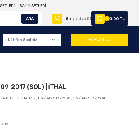
SETLERİ
BAKIM SETLERİ
ARA
Giriş
/ Üye Ol
0,00 TL
PARÇA BUL
009-2017 (SOL) | İTHAL
STA 08>
,
FİESTA 13 >
,
Ön / Arka Takımlar
,
Ön / Arka Takımlar
B
+ KDV