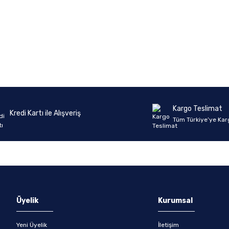
Ürün hakkında henüz soru sorulmamış.
Bu ürüne ilk yorumu siz yapın!
Yorum Yaz
Soru Sor
Kargo Teslimat
Kredi Kartı ile Alışveriş
Tüm Türkiye’ye Kar
Üyelik
Kurumsal
Yeni Üyelik
İletişim