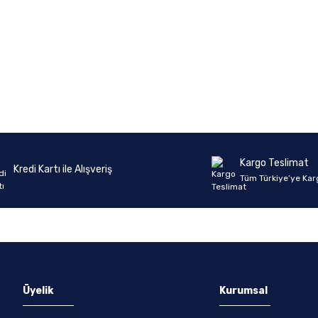
Ürün hakkında henüz soru sorulmamış.
Bu ürüne ilk yorumu siz yapın!
Yorum Yaz
Soru Sor
Kargo Teslimat
Kredi Kartı ile Alışveriş
Tüm Türkiye’ye Kar
Üyelik
Kurumsal