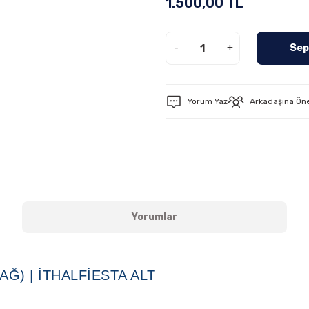
1.500,00 TL
-
+
Sep
Yorum Yaz
Arkadaşına Ön
Yorumlar
AĞ) | İTHALFIESTA ALT