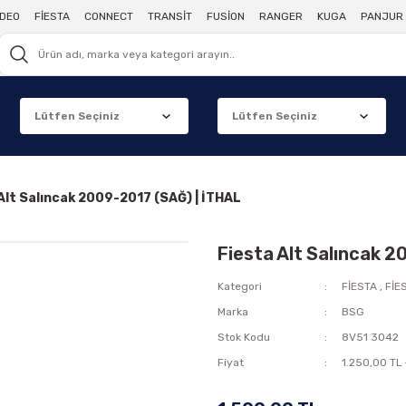
DEO
FİESTA
CONNECT
TRANSİT
FUSİON
RANGER
KUGA
PANJUR 
Alt Salıncak 2009-2017 (SAĞ) | İTHAL
Fiesta Alt Salıncak 2
Kategori
FİESTA
,
FİE
Marka
BSG
Stok Kodu
8V51 3042
Fiyat
1.250,00 TL