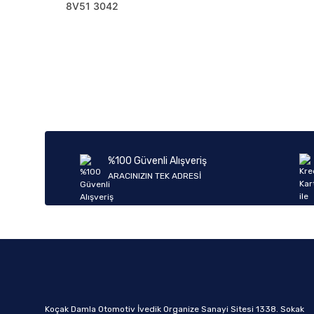
8V51 3042
%100 Güvenli Alışveriş
ARACINIZIN TEK ADRESİ
Koçak Damla Otomotiv İvedik Organize Sanayi Sitesi 1338. Sokak