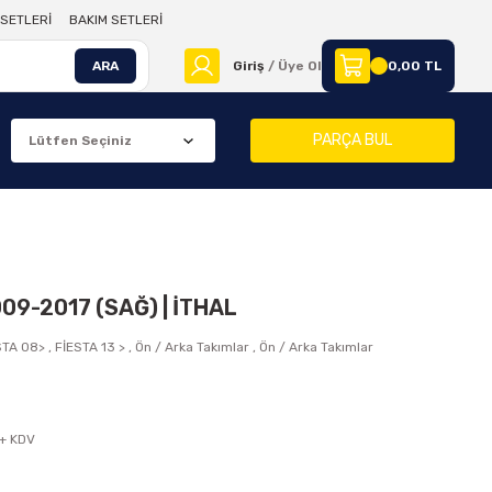
SETLERİ
BAKIM SETLERİ
ARA
Giriş
/ Üye Ol
0,00 TL
PARÇA BUL
009-2017 (SAĞ) | İTHAL
STA 08>
,
FİESTA 13 >
,
Ön / Arka Takımlar
,
Ön / Arka Takımlar
 + KDV