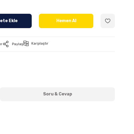
ete Ekle
Hemen Al
Karşılaştır
er
Paylaş
Soru & Cevap