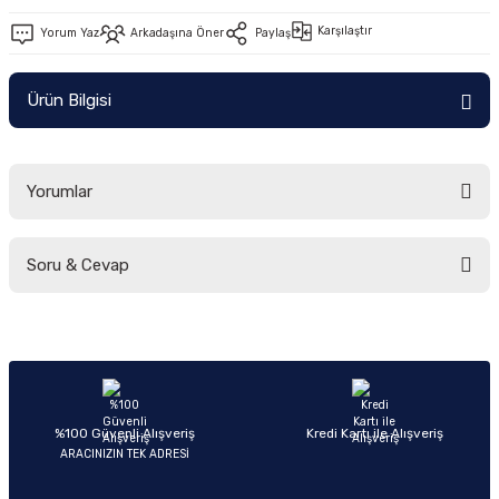
Ön/Arka Takımlar
Karşılaştır
Yorum Yaz
Arkadaşına Öner
Paylaş
Ürün Bilgisi
Yorumlar
Soru & Cevap
Bu ürüne ilk yorumu siz yapın!
Yorum Yaz
Ürün hakkında henüz soru sorulmamış.
Soru Sor
%100 Güvenli Alışveriş
Kredi Kartı ile Alışveriş
ARACINIZIN TEK ADRESİ