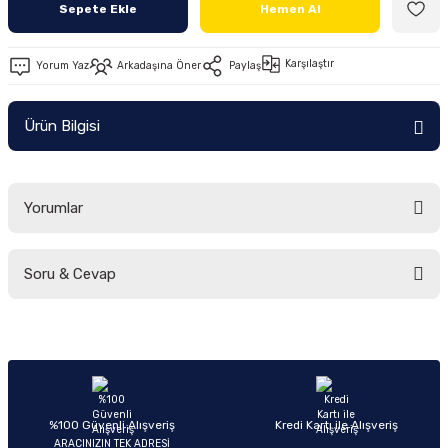
Sepete Ekle
Hemen Al
Ön/Arka Takımlar
Karşılaştır
Yorum Yaz
Arkadaşına Öner
Paylaş
Ürün Bilgisi
Yorumlar
Soru & Cevap
Bu ürüne ilk yorumu siz yapın!
Yorum Yaz
Ürün hakkında henüz soru sorulmamış.
Soru Sor
%100 Güvenli Alışveriş
Kredi Kartı ile Alışveriş
ARACINIZIN TEK ADRESİ