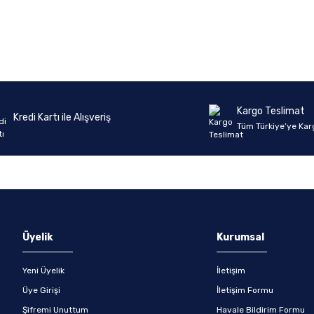
Ürün hakkında henüz soru sorulmamış.
Bu ürüne ilk yorumu siz yapın!
Yorum Yaz
Soru Sor
Kargo Teslimat
Kredi Kartı ile Alışveriş
Tüm Türkiye’ye Kar
Üyelik
Kurumsal
Yeni Üyelik
İletişim
Üye Girişi
İletişim Formu
Şifremi Unuttum
Havale Bildirim Formu