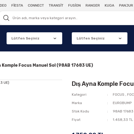
DEO
FİESTA
CONNECT
TRANSİT
FUSİON
RANGER
KUGA
PANJUR 
a Komple Focus Manuel Sol (98AB 17683 UE)
Dış Ayna Komple Focu
Kategori
FOCUS
,
FOC
Marka
EUROBUMP
Stok Kodu
98AB 17683
Fiyat
1.458,33 TL