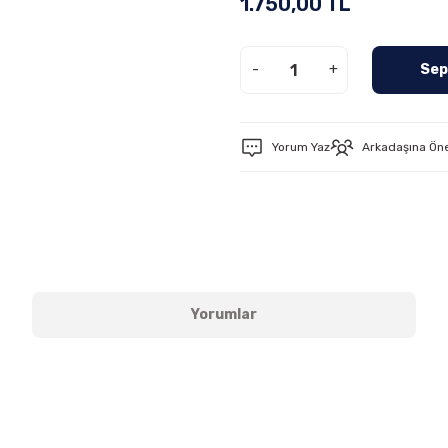
1.750,00 TL
-
+
Sep
Yorum Yaz
Arkadaşına Ön
Yorumlar