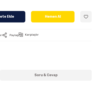
ete Ekle
Hemen Al
Karşılaştır
er
Paylaş
Soru & Cevap