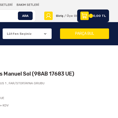
SETLERİ
BAKIM SETLERİ
ARA
Giriş
/ Üye Ol
0,00 TL
PARÇA BUL
s Manuel Sol (98AB 17683 UE)
US 1
,
FAR/STOP/AYNA GRUBU
 UE
 + KDV