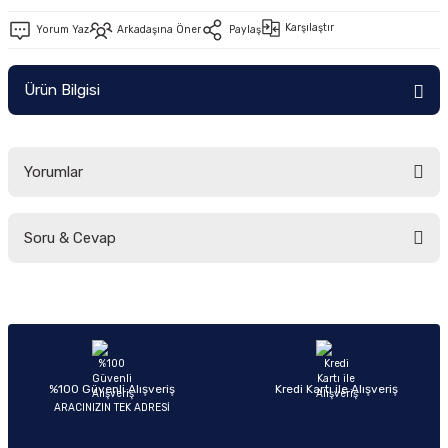
Ön/Arka Takımlar
Karşılaştır
Yorum Yaz
Arkadaşına Öner
Paylaş
Ürün Bilgisi
Yorumlar
Soru & Cevap
Bu ürüne ilk yorumu siz yapın!
Yorum Yaz
Ürün hakkında henüz soru sorulmamış.
Soru Sor
%100 Güvenli Alışveriş
Kredi Kartı ile Alışveriş
ARACINIZIN TEK ADRESİ