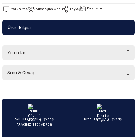
Ön/Arka Takımlar
Karşılaştır
Yorum Yaz
Arkadaşına Öner
Paylaş
Ürün Bilgisi
Yorumlar
Soru & Cevap
Bu ürüne ilk yorumu siz yapın!
Yorum Yaz
Ürün hakkında henüz soru sorulmamış.
Soru Sor
%100 Güvenli Alışveriş
Kredi Kartı ile Alışveriş
ARACINIZIN TEK ADRESİ