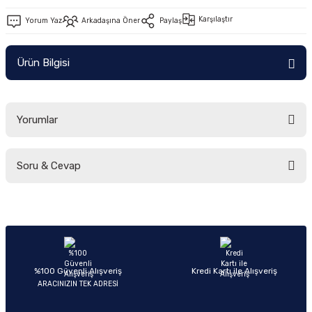
Ön/Arka Takımlar
Karşılaştır
Yorum Yaz
Arkadaşına Öner
Paylaş
Ürün Bilgisi
Yorumlar
Soru & Cevap
Bu ürüne ilk yorumu siz yapın!
Yorum Yaz
Ürün hakkında henüz soru sorulmamış.
Soru Sor
%100 Güvenli Alışveriş
Kredi Kartı ile Alışveriş
ARACINIZIN TEK ADRESİ