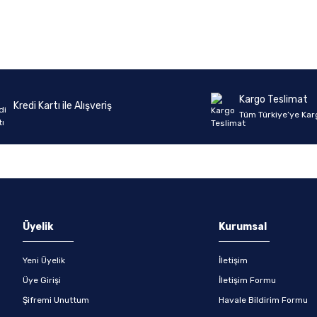
Ürün hakkında henüz soru sorulmamış.
Bu ürüne ilk yorumu siz yapın!
Yorum Yaz
Soru Sor
Kargo Teslimat
Kredi Kartı ile Alışveriş
Tüm Türkiye’ye Kar
Üyelik
Kurumsal
Yeni Üyelik
İletişim
Üye Girişi
İletişim Formu
Şifremi Unuttum
Havale Bildirim Formu