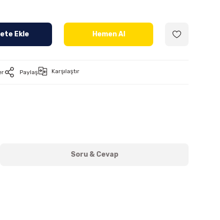
ete Ekle
Hemen Al
Karşılaştır
er
Paylaş
Soru & Cevap