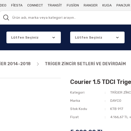
DEO
FİESTA
CONNECT
TRANSİT
FUSİON
RANGER
KUGA
PANJUR 
İER 2014-2018
TRİGER ZİNCİR SETLERİ VE DEVİRDAİM
Courier 1.5 TDCI Trig
Kategori
TRİGER ZİNC
Marka
DAYCO
Stok Kodu
KTB 917
Fiyat
4.166,67 TL 