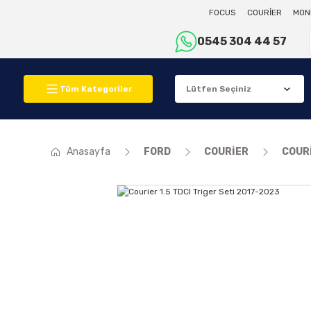
FOCUS
COURİER
MON
0545 304 44 57
Tüm Kategoriler
Anasayfa
FORD
COURİER
COUR