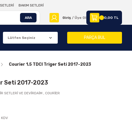
SETLERİ
BAKIM SETLERİ
ARA
Giriş
/ Üye Ol
0,00 TL
PARÇA BUL
Courier 1.5 TDCI Triger Seti 2017-2023
er Seti 2017-2023
İR SETLERİ VE DEVİRDAİM
,
COURİER
+ KDV