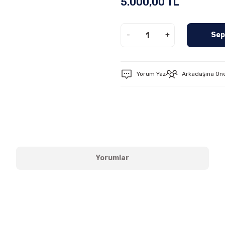
5.000,00 TL
-
+
Sep
Yorum Yaz
Arkadaşına Ön
Yorumlar