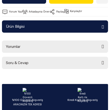
Ön/Arka Takımlar
Karşılaştır
Yorum Yaz
Arkadaşına Öner
Paylaş
Ürün Bilgisi
Yorumlar
Soru & Cevap
Bu ürüne ilk yorumu siz yapın!
Yorum Yaz
Ürün hakkında henüz soru sorulmamış.
Soru Sor
%100 Güvenli Alışveriş
Kredi Kartı ile Alışveriş
ARACINIZIN TEK ADRESİ