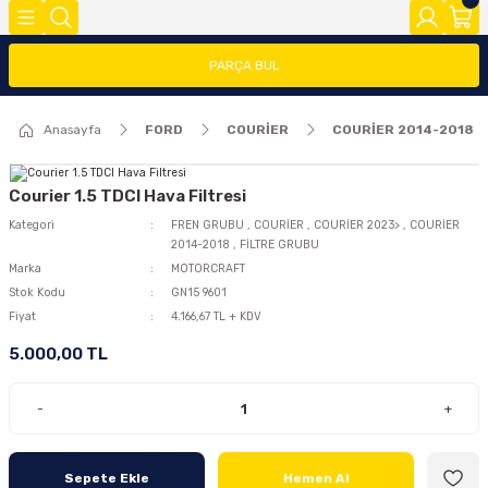
Geri Dön
Geri Dön
Geri Dön
PARÇA BUL
FOCUS
FİESTA
COURİER
CONNECT
TRANSİT
MODEL Y
Anasayfa
FORD
COURİER
COURİER 2014-2018
ĞLARI (FMY)
FAR/STOP/AYNA GRUBU
FİESTA 08>
COURİER 2014-2018
CONNECT 2002-2008
TRANSİT 2014-2018
2020>
FOCUS 1
FİESTA 13 >
COURİER 2018-2023
CONNECT 2008-2013
TRANSİT 2018-2023
Courier 1.5 TDCI Hava Filtresi
Kategori
FREN GRUBU
,
COURİER
,
COURİER 2023>
,
COURİER
2014-2018
,
FİLTRE GRUBU
FOCUS 2 (2005-2008)
FİESTA 2002-2008
COURİER 2023>
CONNECT 2014 >
Marka
MOTORCRAFT
Stok Kodu
GN15 9601
FOCUS 2.5(2008-2011)
Fiyat
4.166,67 TL + KDV
5.000,00 TL
FOCUS 3 (2012-2015)
FOCUS 3.5(2015-2018)
-
+
FOCUS 4 (2019-2025)
Sepete Ekle
Hemen Al