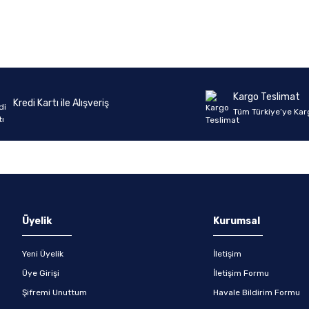
Ürün hakkında henüz soru sorulmamış.
Bu ürüne ilk yorumu siz yapın!
Yorum Yaz
Soru Sor
Kargo Teslimat
Kredi Kartı ile Alışveriş
Tüm Türkiye’ye Kar
Üyelik
Kurumsal
Yeni Üyelik
İletişim
Üye Girişi
İletişim Formu
Şifremi Unuttum
Havale Bildirim Formu