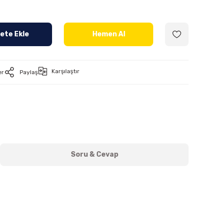
ete Ekle
Hemen Al
Karşılaştır
er
Paylaş
Soru & Cevap