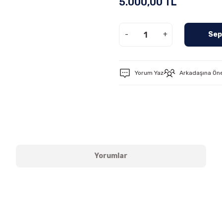
5.000,00 TL
-
+
Sep
Yorum Yaz
Arkadaşına Ön
Yorumlar