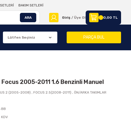
SETLERİ
BAKIM SETLERİ
ARA
Giriş
/ Üye Ol
0,00 TL
PARÇA BUL
 Focus 2005-2011 1.6 Benzinli Manuel
US 2 (2005-2008)
,
FOCUS 2.5(2008-2011)
,
ÖN/ARKA TAKIMLAR
 BB
+ KDV