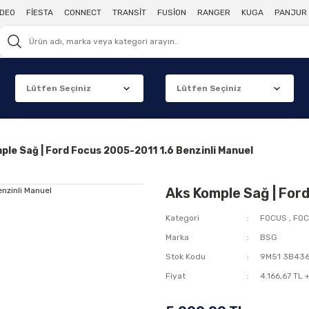
DEO
FİESTA
CONNECT
TRANSİT
FUSİON
RANGER
KUGA
PANJUR 
ple Sağ | Ford Focus 2005-2011 1.6 Benzinli Manuel
Aks Komple Sağ | Ford
Kategori
FOCUS
,
FOC
Marka
BSG
Stok Kodu
9M51 3B436
Fiyat
4.166,67 TL 